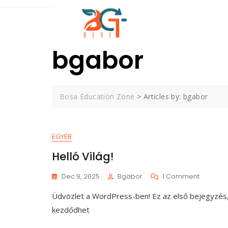
bgabor
Bosa Education Zone
>
Articles by: bgabor
EGYÉB
Helló Világ!
Dec 9, 2025
Bgabor
1 Comment
Üdvözlet a WordPress-ben! Ez az első bejegyzés, a
kezdődhet