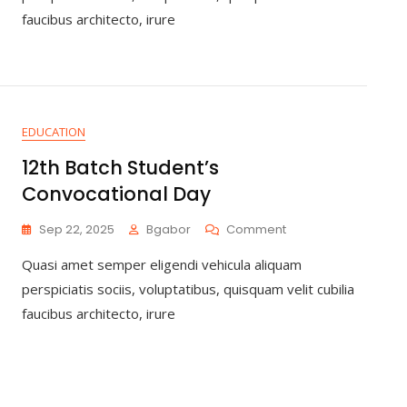
faucibus architecto, irure
EDUCATION
12th Batch Student’s
Convocational Day
Sep 22, 2025
Bgabor
Comment
Quasi amet semper eligendi vehicula aliquam
perspiciatis sociis, voluptatibus, quisquam velit cubilia
faucibus architecto, irure