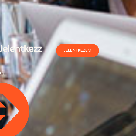
 Jelentkezz
JELENTKEZEM
ok