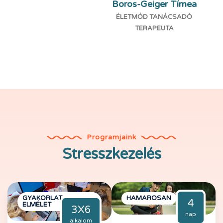
Boros-Geiger Tímea
ÉLETMÓD TANÁCSADÓ
TERAPEUTA
Programjaink
Stresszkezelés
GYAKORLAT +
HAMAROSAN
4
ELMÉLET
3X6
nap
alkalom