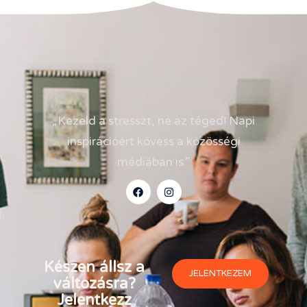
„Kezeld a stresszt, ne az téged! Napi
inspirációért kövess a közösségi
médiában is.”
Készen állsz a
JELENTKEZEM
változásra?
Jelentkezz