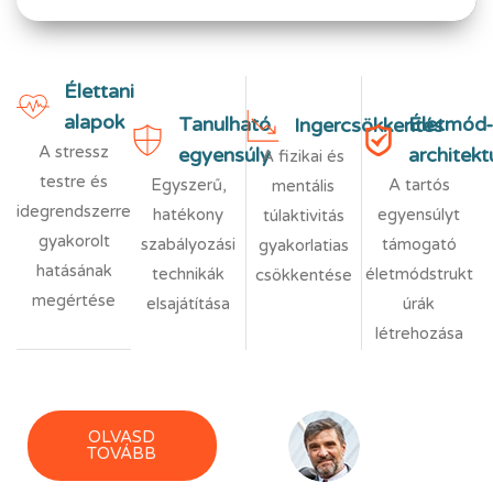
Élettani
alapok
Tanulható
Életmód
Ingercsökkentés
A stressz
egyensúly
architekt
A fizikai és
testre és
Egyszerű,
A tartós
mentális
idegrendszerre
hatékony
egyensúlyt
túlaktivitás
gyakorolt
szabályozási
támogató
gyakorlatias
hatásának
technikák
életmódstrukt
csökkentése
megértése
elsajátítása
úrák
létrehozása
OLVASD
TOVÁBB