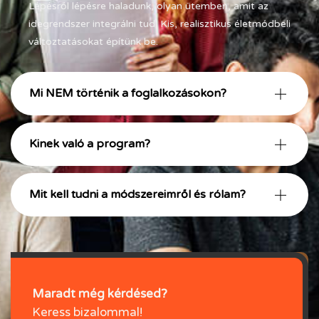
Lépésről lépésre haladunk, olyan ütemben, amit az
idegrendszer integrálni tud
.
Kis, realisztikus életmódbeli
változtatásokat építünk be
.
Mi NEM történik a foglalkozásokon?
Kinek való a program?
Mit kell tudni a módszereimről és rólam?
Maradt még kérdésed?
Keress bizalommal!