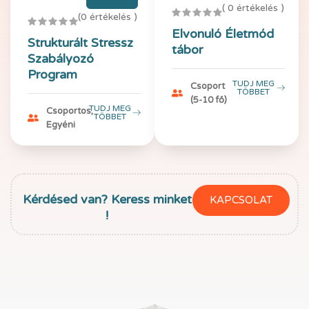
( 0 értékelés )
(0 értékelés )
Elvonuló Életmód
Strukturált Stressz
tábor
Szabályozó
Program
TUDJ MEG
Csoport
TÖBBET
(5-10 fő)
TUDJ MEG
Csoportos,
TÖBBET
Egyéni
Kérdésed van? Keress minket
KAPCSOLAT
!