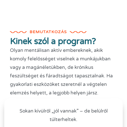
BEMUTATKOZÁS
Kinek szól a program?
Olyan mentálisan aktív embereknek, akik
komoly felelősséget viselnek a munkájukban
vagy a magánéletükben, de krónikus
feszültséget és fáradtságot tapasztalnak
.
Ha
gyakorlati eszközöket szeretnél a végtelen
elemzés helyett, a legjobb helyen jársz
.
100
%
Sokan kívülről „jól vannak” – de belülről
AZONNAL
túlterheltek.
ALKALMAZHATÓ
TUDÁS