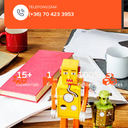
TELEFONSZÁM
(+36) 70 423 3953
15
+
1
100
%
3
Gyakorlati
Fix
Fejlődés
Szintes
eszköz
keretrendszer
program