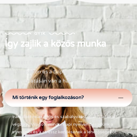
GYIK
Így zajlik a közös munka
Nincs felesleges teória. Strukturált, lépésről lépésre
felépített folyamat vár, ahol a gyakorlati
megoldásokon és a túlpörgetett elme
megnyugtatásán van a hangsúly.
Mi történik egy foglalkozáson?
Irányított relaxációs és szabályozási gyakorlatokat
végzünk
.
Világos, mindennapi nyelven beszélünk a
stresszről és a stressz kezelésének a lehetőségeiről.