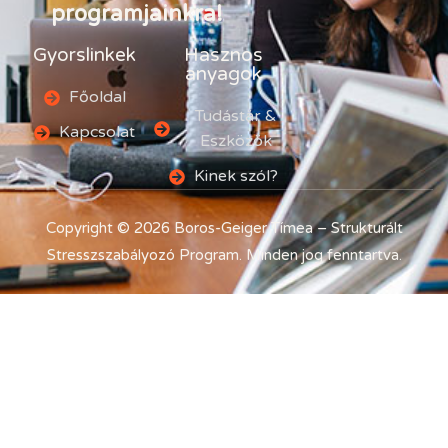
programjainkra!
Gyorslinkek
Hasznos
anyagok
Főoldal
Tudástár &
Kapcsolat
Eszközök​
Kinek szól?
Copyright © 2026 Boros-Geiger Tímea –
Strukturált
Stresszszabályozó
Program
. Minden jog fenntartva.